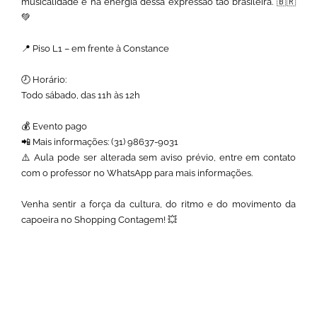
musicalidade e na energia dessa expressão tão brasileira. 🇧🇷
💚
📍 Piso L1 – em frente à Constance
🕗 Horário:
Todo sábado, das 11h às 12h
💰 Evento pago
📲 Mais informações: (31) 98637-9031
⚠️ Aula pode ser alterada sem aviso prévio, entre em contato
com o professor no WhatsApp para mais informações.
Venha sentir a força da cultura, do ritmo e do movimento da
capoeira no Shopping Contagem! 💥